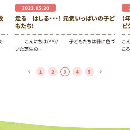
2022.05.20
教
走る はしる・・・！ 元気いっぱいの子ど
【
もたち！
ピ
で
こんにちは(^^)/ 子どもたちは緑に色づ
こん
いた芝生の…
ころ
1
2
3
4
5