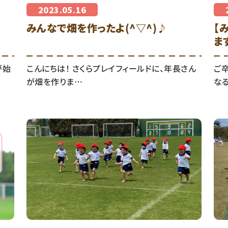
2023.05.16
みんなで畑を作ったよ(^▽^)♪
【
ま
が始
こんにちは！ さくらプレイフィールドに、年長さん
ご
が畑を作りま…
な