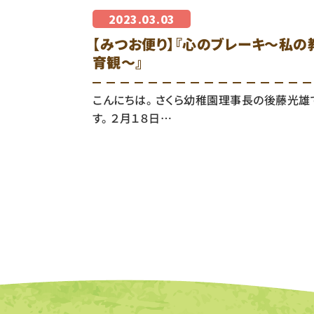
2023.03.03
【みつお便り】『心のブレーキ～私の
育観～』
こんにちは。 さくら幼稚園理事長の後藤光雄
す。 ２月１８日…