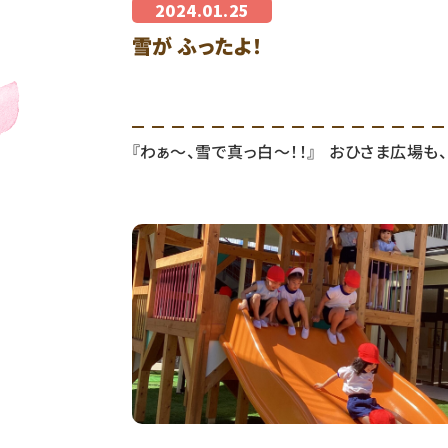
2024.01.25
雪が ふったよ！
『わぁ～、雪で真っ白～！！』 おひさま広場も