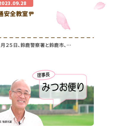
2023.09.28
通安全教室🚥
月２５日、鈴鹿警察署と鈴鹿市、…