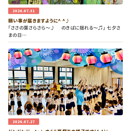
2026.07.31
願い事が届きますように^ ^♪
「ささの葉さらさら〜♪ のきばに揺れる〜♫」 七夕さ
まの日…
2026.07.27