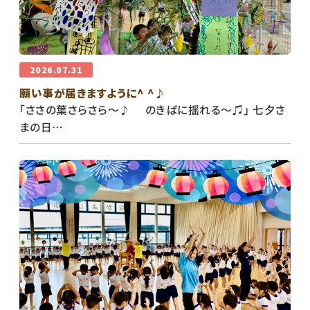
2026.07.31
願い事が届きますように^ ^♪
「ささの葉さらさら〜♪ のきばに揺れる〜♫」 七夕さ
まの日…