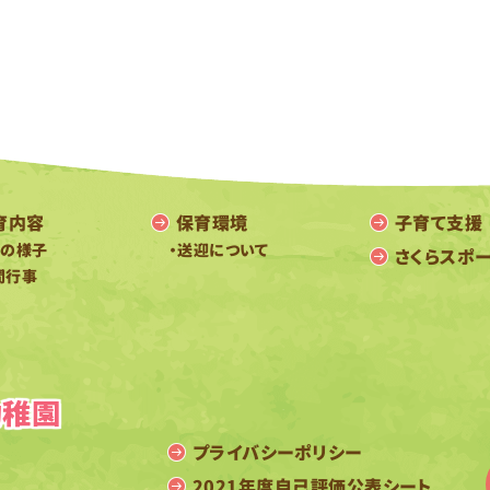
子育て支援
保育環境
育内容
・送迎について
日の様子
さくらスポ
間行事
幼稚園
プライバシーポリシー
2021年度自己評価公表シート