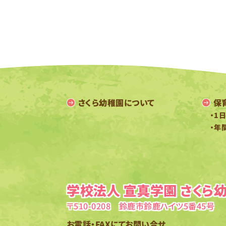
さくら幼稚園について
保
・1
・年
学校法人 宣真学園 さくら
〒510-0208 鈴鹿市鈴鹿ハイツ5番45号
お電話・FAXにてお問い合せ